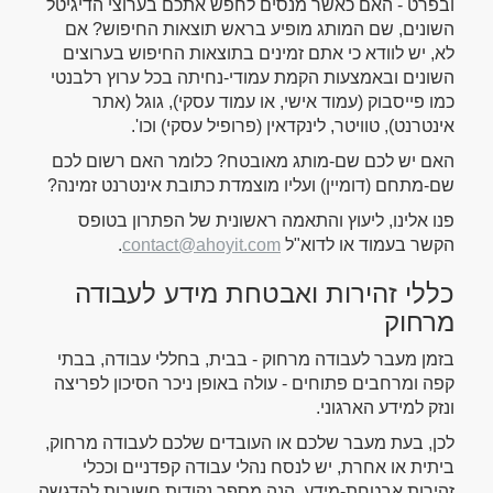
ובפרט - האם כאשר מנסים לחפש אתכם בערוצי הדיגיטל
השונים, שם המותג מופיע בראש תוצאות החיפוש? אם
לא, יש לוודא כי אתם זמינים בתוצאות החיפוש בערוצים
השונים ובאמצעות הקמת עמודי-נחיתה בכל ערוץ רלבנטי
כמו פייסבוק (עמוד אישי, או עמוד עסקי), גוגל (אתר
אינטרנט), טוויטר, לינקדאין (פרופיל עסקי) וכו'.
האם יש לכם שם-מותג מאובטח? כלומר האם רשום לכם
שם-מתחם (דומיין) ועליו מוצמדת כתובת אינטרנט זמינה?
פנו אלינו, ליעוץ והתאמה ראשונית של הפתרון בטופס
הקשר בעמוד או לדוא"ל
contact@ahoyit.com
.
כללי זהירות ואבטחת מידע לעבודה
מרחוק
בזמן מעבר לעבודה מרחוק - בבית, בחללי עבודה, בבתי
קפה ומרחבים פתוחים - עולה באופן ניכר הסיכון לפריצה
ונזק למידע הארגוני.
לכן, בעת מעבר שלכם או העובדים שלכם לעבודה מרחוק,
ביתית או אחרת, יש לנסח נהלי עבודה קפדניים וככלי
זהירות אבטחת-מידע. הנה מספר נקודות חשובות להדגשה