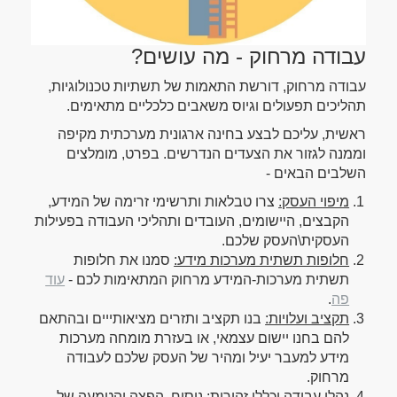
עבודה מרחוק - מה עושים?
עבודה מרחוק, דורשת התאמות של תשתיות טכנולוגיות,
תהליכים תפעולים וגיוס משאבים כלכליים מתאימים.
ראשית, עליכם לבצע בחינה ארגונית מערכתית מקיפה
וממנה לגזור את הצעדים הנדרשים. בפרט, מומלצים
השלבים הבאים -
מיפוי העסק:
צרו טבלאות ותרשימי זרימה של המידע,
הקבצים, היישומים, העובדים ותהליכי העבודה בפעילות
העסקית\העסק שלכם.
חלופות תשתית מערכות מידע:
סמנו את חלופות
תשתית מערכות-המידע מרחוק המתאימות לכם -
עוד
פה
.
תקציב ועלויות:
בנו תקציב ותזרים מציאותייים ובהתאם
להם בחנו יישום עצמאי, או בעזרת מומחה מערכות
מידע למעבר יעיל ומהיר של העסק שלכם לעבודה
מרחוק.
נהלי עבודה וכללי זהירות:
ניסוח, הפצה והטמעה של