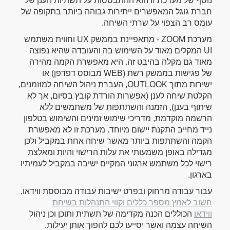
נוסף של מערכת זו הוא ההתבססות על תשתיות הענן של
חברת גוגל המאפשרים ייתירות גבוהה ביותר בתקופה של
עומס רב הצפוי על שרתי השיחה.
מערכת ZOOM - מתאפיינת בממשק UX וחווית משתמש
UI המקלים מאוד על השימוש בה והעובדה שהיא נפוצה
מאוד גם מקלה בהיבט זה. היא מאפשרת הקמה מהירה
של פגישות בממשק רשת (WEB מבוסס דפדפן) או
ישירות מתוך OUTLOOK, העברת ניהול השיחה למוזמנים,
הקלטת שיחה לענן (אפשרות הורדת קובץ בסיום, אך לא
שיתוף בענן), הזמנה והשתתפות של משתמשים ללא
הרשמה מוקדמת, מדריכי שימוש זמינים והשימוש בטלפון
נייד מחייב התקנת יישום מיוחד. מערכת זו לא מאפשרת
הקמה והשתתפות ביותר מאשר שיחה אחת במקביל ולכן
מגדילה באופן משמעותי את עלות הרישוי והיות ומאלצת
רישוי לכל משתמש ארגוני המקיים ישיבה במקביל לעמיתיו
בארגון.
עבור עבודה מרחוק ובפרט ישיבות עבודה מבוססת ווידאו,
חשוב לאמץ מספר כללים וקווי התנהלות בשיחת
ווידאו
הכוללים הכנה מקדימה של תשתית ותוכן וכן ניהול
השיחה עצמה ואשר יסייעו לכם להפוך אותן יעילות.