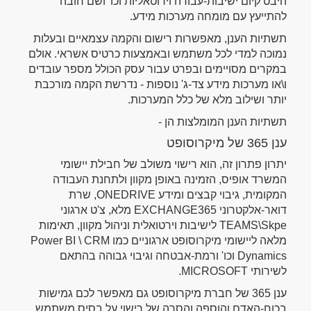
היבט קיום ישיבות-עבודה וירוטאליות וכו' ושם חובה
להתייעץ עם מומחה מערכות מידע.
תשתיות הענן, מאפשרות רישום והקמה עצמאיים ובעלות
נמוכה למדי לכל משתמש ובאמצעות כרטיס אשראי. אולם
במקרים מסויימים ובפרט עבור עסק הכולל מספר עובדים
ו\או מערכות מידע צד-ג' נוספות - נדרשת הקמה מורכבת
יותר ושילוב מלא של כלל המערכות.
תשתיות הענן המומלצות הן -
ענן 365 של מיקרוסופט
יתרון פתרון זה, הוא רישוי משולב של חבילת יישומי
המשרד אופיס, הזמינה באופן מקוון ולתחנת העבודה
המקומית, גיבוי קבצים ומידע ONEDRIVE, שרת
דואר-אלקטרוני EXCHANGE365 מלא, צ'ט ארגוני
TEAMS\Skpe לישיבות וירטואלית וניהול מקוון, תאימות
מלאה ליישומי מיקרוסופט ארגוניים כמו Power BI \ CRM
Dynamics וכו' ורמת-אבטחה וגיבוי גבוהה בהתאם
לשירותי MICROSOFT.
ענן 365 של חברת מיקרוסופט גם מאפשר לכם גמישות
בכוח-האדם והוספה והסרה של רישוי על בסיס משתמש