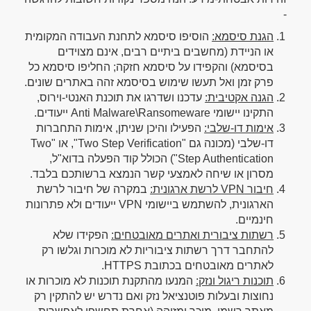
-
הגנת סיסמא:
הוסיפו סיסמא לתחנת העבודה המקומית
או הניידת (מחשבים ביתיים רבים, אינם מצוידים
בסיסמא) והקפידו על סיסמא חזקה; החליפו סיסמא כל
פרק זמן ואל תעשו שימוש בסיסמא זהה באתרים שונים.
הגנה אקטיבית:
עדכנו ושדרגו את תוכנת האנטי-וירוס,
התקינו יישומי Anti Malware\Ransomeware ייעודים.
אימות דו-שלבי:
הפעילו והיכן שניתן, אימות התחברות
דו-שלבי (מכונה גם "Two Step Verification", או "Two
Step Authentication") הכולל קוד הפעלה בדוא"ל,
מסרון או שיחה לאמצעי קשר הנמצא ברשותכם בלבד.
חיבור VPN לרשת ארגונית:
במקרה של חיבור לרשת
הארגונית, להשתמש ביישומי VPN ייעודים ולא פתרונות
חינמיים.
רשתות ציבורית ואתרים מאובטחים:
הפקידו שלא
להתחבר דרך רשתות ציבוריות לא מוכרות וגלשו רק
לאתרים מאובטחים בכתובת HTTPS.
תוכנות ריגול ונזק:
המנעו מהתקנת תוכנות לא מוכרות או
נחוצות ובעלות פוטנציאל נזק ואם נדרש יש להתקין רק