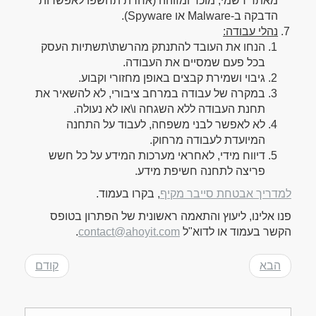
מאתר רשמי, מוכר ומזוהה (אחרת תחשפו לאפשרות
הדבקה ב-Malware או Spyware).
נהלי עבודה:
הנחו את העובד להתנתק מהרשת\תשתיות העסק
בכל פעם שמסיים את העבודה.
גיבוי ושמירת קבצים באופן מחזורי וקבוע.
במקרה של עבודה במרחב ציבורי, לא להשאיר את
תחנת העבודה ללא השגחה ו\או לא נעולה.
לא לאפשר לבני משפחה, לעבוד על התחנה
המיועדת לעבודה מרחוק.
דיווח מידי, לאחראי מערכות המידע על כל חשש
פריצה לתחנה חשיפת מידע.
למדריך אבטחת סייבר מקיף
, בקרו בעמוד.
פנו אלינו, ליעוץ והתאמה ראשונית של הפתרון בטופס
הקשר בעמוד או לדוא"ל
contact@ahoyit.com
.
הבא
קודם