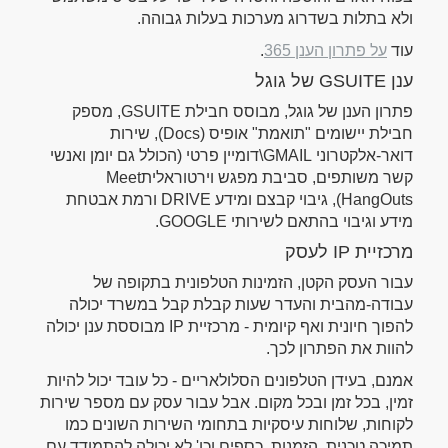
ולא בתלות בשדרוג מערכות בעלות גבוהה.
עוד
על פתרון הענן 365
.
ענן GSUITE של גוגל
פתרון הענן של גוגל, מבוסס חבילת GSUITE, מספק
חבילת יישומים "תואמת" אופיס (Docs), שירות
דואר-אלקטרוני GMAIL\דומיין פרטי (הכולל גם יומן ואנשי
קשר משותפים, סביבת מפגש וירטוראליתMeet
HangOuts), גיבוי קבצם ומידע DRIVE ורמת אבטחת
מידע וגיבוי בהתאם לשירותי GOOGLE.
מרכזיית IP לעסק
עבור העסק הקטן, הזמינות הטלפונית בתקופה של
עבודה-מהבית והעדר שעות קבלת קבל במשרד יכולה
להפוך חיונית ואף קיומית - מרכזיית IP מבוססת ענן יכולה
להוות את הפתרון לכך.
אמנם, בעידן הטלפונים הסלולאריים - כל עובד יכול להיות
זמין, בכל זמן ובכל מקום. אבל עבור עסק עם מספר שירות
לקוחות, שלוחות עיסקיות בתחומי השירות השונים כמו
תמיכה טכנית, הזמנות, כספים וכו' לא יכולה להתמודד עם