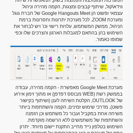
המערכות המומלצות והנפוצות בשוק, המאפשרות שיחת
ווידא\קול, שיתוף קבצים ומצגות, הקמה מהירה וניהול
עצמאי ופשוט הן Google Hangouts Meet של חברת גוגל
ומערכת ZOOM. לכל מערכת יתרונות וחסרונות ברמת
הניהול, ממשק המשתמש, עלויות רישוי וכו' ויש לבחור את
השימוש בהן בהתאם למגבלות הארגון והצרכים שלו וכפי
שמופו כאמור.
מערכת Google Meet מאפשרת - הקמה מהירה, עבודה
בממשק רשת (WEB מבוסס דפדפן) או מתוך זימון אירוע
של OUTLOOK, הקלטת השיחה לענן (ושיתוף בקישור
פשוט), מדרכי שימוש זמינים, הקמה והשתתפות ביותר
משיחה אחת במקביל ועבור כל משתמש וכן הזמנה
והשתתפות של משתמשים ללא הרשמה מוקדמת.
השימוש בטלפון נייד מחייב התקנת יישום מיוחד. יתרון