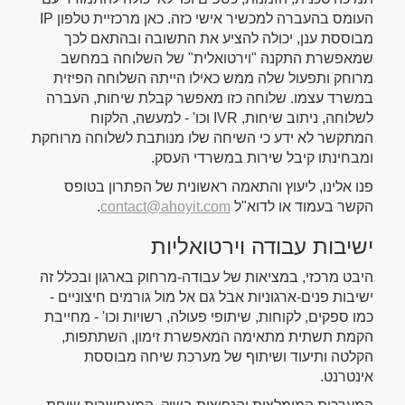
העומס בהעברה למכשיר אישי כזה. כאן מרכזיית טלפון IP
מבוססת ענן, יכולה להציע את התשובה ובהתאם לכך
שמאפשרת התקנה "וירטואלית" של השלוחה במחשב
מרוחק ותפעול שלה ממש כאילו הייתה השלוחה הפיזית
במשרד עצמו. שלוחה כזו מאפשר קבלת שיחות, העברה
לשלוחה, ניתוב שיחות, IVR וכו' - למעשה, הלקוח
המתקשר לא ידע כי השיחה שלו מנותבת לשלוחה מרוחקת
ומבחינתו קיבל שירות במשרדי העסק.
פנו אלינו, ליעוץ והתאמה ראשונית של הפתרון בטופס
הקשר בעמוד או לדוא"ל
contact@ahoyit.com
.
ישיבות עבודה וירטואליות
היבט מרכזי, במציאות של עבודה-מרחוק בארגון ובכלל זה
ישיבות פנים-ארגוניות אבל גם אל מול גורמים חיצוניים -
כמו ספקים, לקוחות, שיתופי פעולה, רשויות וכו' - מחייבת
הקמת תשתית מתאימה המאפשרת זימון, השתתפות,
הקלטה ותיעוד ושיתוף של מערכת שיחה מבוססת
אינטרנט.